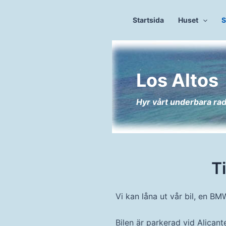
Hoppa
till
Startsida
Huset
S
innehåll
Los Altos
Hyr vårt underbara ra
Ti
Vi kan låna ut vår bil, en B
Bilen är parkerad vid Alicant