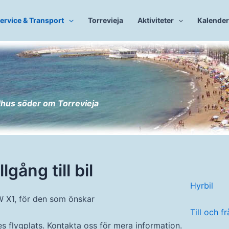
ervice & Transport
Torrevieja
Aktiviteter
Kalender
dhus söder om Torrevieja
llgång till bil
Hyrbil
MW X1, för den som önskar
Till och f
es flygplats. Kontakta oss för mera information.