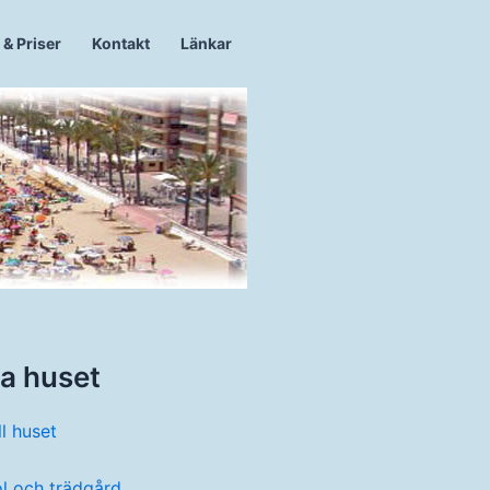
 & Priser
Kontakt
Länkar
la huset
ll huset
ol och trädgård