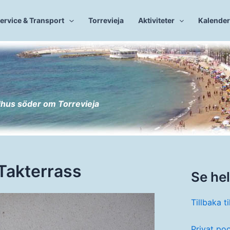
ervice & Transport
Torrevieja
Aktiviteter
Kalender
dhus söder om Torrevieja
Takterrass
Se he
Tillbaka ti
Privat po