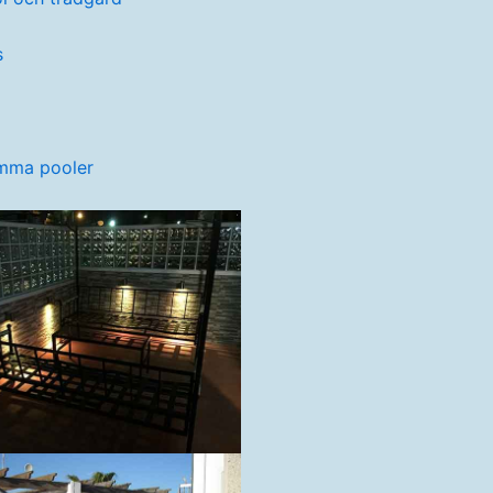
s
ma pooler