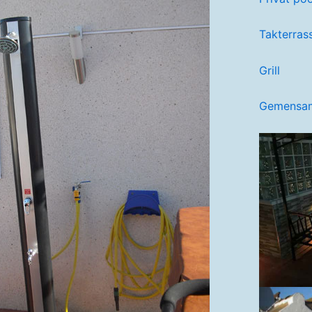
Takterras
Grill
Gemensam